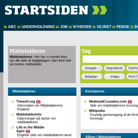
ABC
UNDERHOLDNING
JOB
NYHEDER
VEJRET
PENGE
B
Middelalderen
: Her har vi samlet links
om alle dele af dagligdagen i den ikke helt
så mørke middelalder.
Middelalderen
Korsfarerne
Timeref.org
MedievalCrusades.com
Information om Middelalderens
Side om middelalderens korstog
England
Wikipedia
Middelalderinfo
Grundig gennemgang af de forsk
Oplysninger på dansk om
korstoge
middelalderen
Life in the Middle
Ages
Engelsk side om middelalderen lavet
Våben i Middelalderen