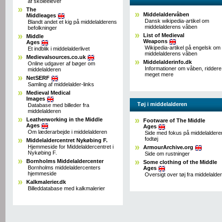
af skoleelever
The
Middelaldervåben
Middleages
Dansk wikipedia-artikel om
Blandt andet et kig på middelalderens
middelalderens våben
befolkninger
List of Medieval
Middle
Weapons
Ages
Wikipedia-artikel på engelsk om
Et indblik i middelalderlivet
middelalderens våben
Medievalsources.co.uk
Middelalderinfo.dk
Online udgaver af bøger om
Informationer om våben, riddere
middelalderen
meget mere
NetSERF
Samling af middelalder-links
Medieval Medical
Images
Tøj i middelalderen
Database med billeder fra
middelalderen
Leatherworking in the Middle
Footware of The Middle
Ages
Ages
Om læderarbejde i middelalderen
Side med fokus på middelaldere
fodtøj
Middelaldercentret Nykøbing F.
Hjemmeside for Middelaldercentret i
ArmourArchive.org
Nykøbing F.
Side om rustninger
Bornholms Middelaldercenter
Some clothing of the Middle
Bornholms middelaldercenters
Ages
hjemmeside
Oversigt over tøj fra middelalde
Kalkmalerier.dk
Billeddatabase med kalkmalerier