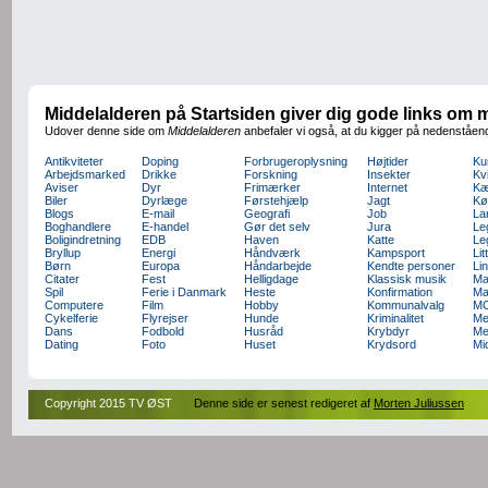
Middelalderen på Startsiden giver dig gode links om 
Udover denne side om
Middelalderen
anbefaler vi også, at du kigger på nedenståend
Antikviteter
Doping
Forbrugeroplysning
Højtider
Ku
Arbejdsmarked
Drikke
Forskning
Insekter
Kv
Aviser
Dyr
Frimærker
Internet
Kæ
Biler
Dyrlæge
Førstehjælp
Jagt
Kø
Blogs
E-mail
Geografi
Job
La
Boghandlere
E-handel
Gør det selv
Jura
Le
Boligindretning
EDB
Haven
Katte
Le
Bryllup
Energi
Håndværk
Kampsport
Lit
Børn
Europa
Håndarbejde
Kendte personer
Li
Citater
Fest
Helligdage
Klassisk musik
Ma
Spil
Ferie i Danmark
Heste
Konfirmation
Ma
Computere
Film
Hobby
Kommunalvalg
M
Cykelferie
Flyrejser
Hunde
Kriminalitet
Me
Dans
Fodbold
Husråd
Krybdyr
Me
Dating
Foto
Huset
Krydsord
Mi
Copyright 2015 TV ØST
Denne side er senest redigeret af
Morten Juliussen