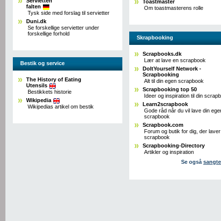
Servietten
Toastmaster
falten
Om toastmasterens rolle
Tysk side med forslag til servietter
Duni.dk
Se forskellige servietter under
forskellige forhold
Skrapbooking
Scrapbooks.dk
Lær at lave en scrapbook
Bestik og service
DoItYourself Network -
Scrapbooking
The History of Eating
Alt til din egen scrapbook
Utensils
Scrapbooking top 50
Bestikkets historie
Ideer og inspiration til din scrap
Wikipedia
Learn2scrapbook
Wikipedias artikel om bestik
Gode råd når du vil lave din ege
scrapbook
Scrapbook.com
Forum og butik for dig, der laver
scrapbook
Scrapbooking-Directory
Artikler og inspiration
Se også
sangte