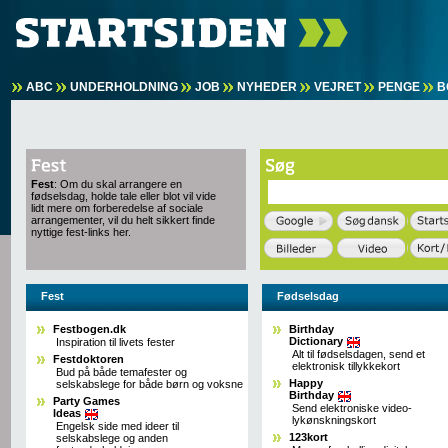
ABC
UNDERHOLDNING
JOB
NYHEDER
VEJRET
PENGE
B
Fest
: Om du skal arrangere en
fødselsdag, holde tale eller blot vil vide
lidt mere om forberedelse af sociale
arrangementer, vil du helt sikkert finde
nyttige fest-links her.
Fest
Fødselsdag
Festbogen.dk
Birthday
Dictionary
Inspiration til livets fester
Alt til fødselsdagen, send et
Festdoktoren
elektronisk tillykkekort
Bud på både temafester og
Happy
selskabslege for både børn og voksne
Birthday
Party Games
Send elektroniske video-
Ideas
lykønskningskort
Engelsk side med ideer til
123kort
selskabslege og anden