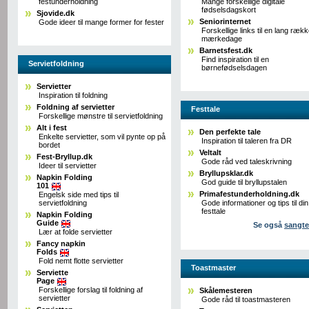
festunderholdning
Mange forskellige digitale
fødselsdagskort
Sjovide.dk
Seniorinternet
Gode ideer til mange former for fester
Forskellige links til en lang ræk
mærkedage
Barnetsfest.dk
Find inspiration til en
Servietfoldning
børnefødselsdagen
Servietter
Inspiration til foldning
Foldning af servietter
Festtale
Forskellige mønstre til servietfoldning
Alt i fest
Den perfekte tale
Enkelte servietter, som vil pynte op på
Inspiration til taleren fra DR
bordet
Veltalt
Fest-Bryllup.dk
Gode råd ved taleskrivning
Ideer til servietter
Bryllupsklar.dk
Napkin Folding
God guide til bryllupstalen
101
Primafestunderholdning.dk
Engelsk side med tips til
servietfoldning
Gode informationer og tips til din
festtale
Napkin Folding
Guide
Se også
sangte
Lær at folde servietter
Fancy napkin
Folds
Fold nemt flotte servietter
Toastmaster
Serviette
Page
Forskellige forslag til foldning af
Skålemesteren
servietter
Gode råd til toastmasteren