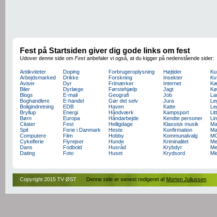
Fest på Startsiden giver dig gode links om fest
Udover denne side om
Fest
anbefaler vi også, at du kigger på nedenstående sider:
Antikviteter
Doping
Forbrugeroplysning
Højtider
Ku
Arbejdsmarked
Drikke
Forskning
Insekter
Kv
Aviser
Dyr
Frimærker
Internet
Kæ
Biler
Dyrlæge
Førstehjælp
Jagt
Kø
Blogs
E-mail
Geografi
Job
La
Boghandlere
E-handel
Gør det selv
Jura
Le
Boligindretning
EDB
Haven
Katte
Le
Bryllup
Energi
Håndværk
Kampsport
Lit
Børn
Europa
Håndarbejde
Kendte personer
Li
Citater
Fest
Helligdage
Klassisk musik
Ma
Spil
Ferie i Danmark
Heste
Konfirmation
Ma
Computere
Film
Hobby
Kommunalvalg
M
Cykelferie
Flyrejser
Hunde
Kriminalitet
Me
Dans
Fodbold
Husråd
Krybdyr
Me
Dating
Foto
Huset
Krydsord
Mi
Copyright 2015 TV ØST
Denne side er senest redigeret af
Morten Juliussen