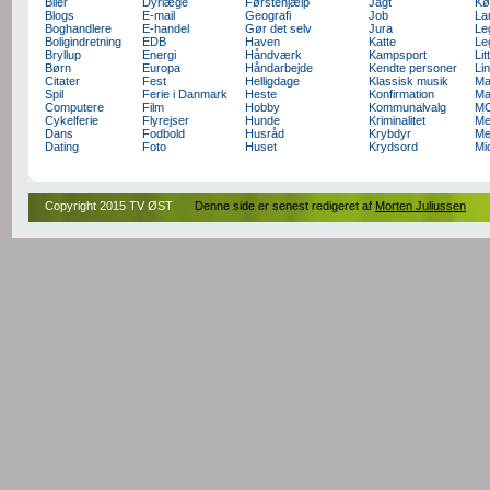
Biler
Dyrlæge
Førstehjælp
Jagt
Kø
Blogs
E-mail
Geografi
Job
La
Boghandlere
E-handel
Gør det selv
Jura
Le
Boligindretning
EDB
Haven
Katte
Le
Bryllup
Energi
Håndværk
Kampsport
Lit
Børn
Europa
Håndarbejde
Kendte personer
Li
Citater
Fest
Helligdage
Klassisk musik
Ma
Spil
Ferie i Danmark
Heste
Konfirmation
Ma
Computere
Film
Hobby
Kommunalvalg
M
Cykelferie
Flyrejser
Hunde
Kriminalitet
Me
Dans
Fodbold
Husråd
Krybdyr
Me
Dating
Foto
Huset
Krydsord
Mi
Copyright 2015 TV ØST
Denne side er senest redigeret af
Morten Juliussen