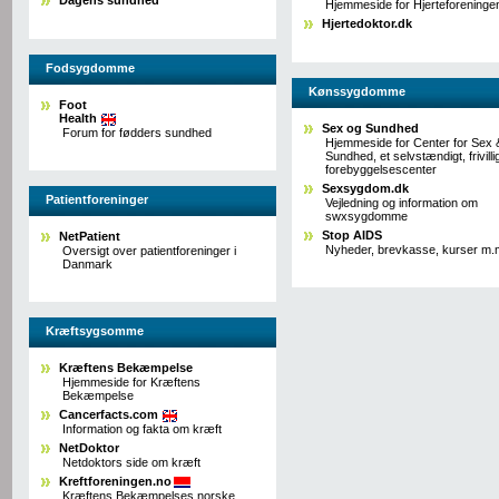
Hjemmeside for Hjerteforeninge
Hjertedoktor.dk
Fodsygdomme
Kønssygdomme
Foot
Health
Sex og Sundhed
Forum for fødders sundhed
Hjemmeside for Center for Sex
Sundhed, et selvstændigt, frivilli
forebyggelsescenter
Sexsygdom.dk
Patientforeninger
Vejledning og information om
swxsygdomme
Stop AIDS
NetPatient
Nyheder, brevkasse, kurser m.
Oversigt over patientforeninger i
Danmark
Kræftsygsomme
Kræftens Bekæmpelse
Hjemmeside for Kræftens
Bekæmpelse
Cancerfacts.com
Information og fakta om kræft
NetDoktor
Netdoktors side om kræft
Kreftforeningen.no
Kræftens Bekæmpelses norske