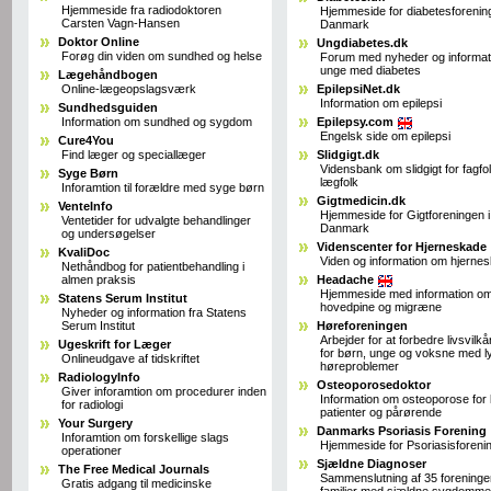
Hjemmeside fra radiodoktoren
Hjemmeside for diabetesforening
Carsten Vagn-Hansen
Danmark
Doktor Online
Ungdiabetes.dk
Forøg din viden om sundhed og helse
Forum med nyheder og informati
unge med diabetes
Lægehåndbogen
Online-lægeopslagsværk
EpilepsiNet.dk
Information om epilepsi
Sundhedsguiden
Information om sundhed og sygdom
Epilepsy.com
Engelsk side om epilepsi
Cure4You
Find læger og speciallæger
Slidgigt.dk
Vidensbank om slidgigt for fagfo
Syge Børn
lægfolk
Inforamtion til forældre med syge børn
Gigtmedicin.dk
VenteInfo
Hjemmeside for Gigtforeningen i
Ventetider for udvalgte behandlinger
Danmark
og undersøgelser
Videnscenter for Hjerneskade
KvaliDoc
Viden og information om hjerne
Nethåndbog for patientbehandling i
almen praksis
Headache
Hjemmeside med information o
Statens Serum Institut
hovedpine og migræne
Nyheder og information fra Statens
Serum Institut
Høreforeningen
Arbejder for at forbedre livsvilk
Ugeskrift for Læger
for børn, unge og voksne med l
Onlineudgave af tidskriftet
høreproblemer
RadiologyInfo
Osteoporosedoktor
Giver inforamtion om procedurer inden
Information om osteoporose for 
for radiologi
patienter og pårørende
Your Surgery
Danmarks Psoriasis Forening
Inforamtion om forskellige slags
Hjemmeside for Psoriasisforeni
operationer
Sjældne Diagnoser
The Free Medical Journals
Sammenslutning af 35 foreninger
Gratis adgang til medicinske
familier med sjældne sygdomme