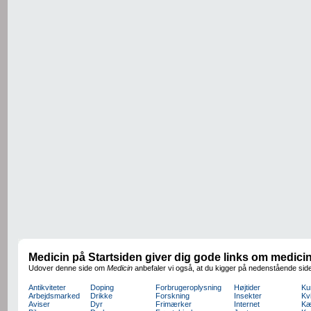
Medicin på Startsiden giver dig gode links om medici
Udover denne side om
Medicin
anbefaler vi også, at du kigger på nedenstående side
Antikviteter
Doping
Forbrugeroplysning
Højtider
Ku
Arbejdsmarked
Drikke
Forskning
Insekter
Kv
Aviser
Dyr
Frimærker
Internet
Kæ