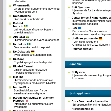
tidsskrifter
handicap
Whonamedit
Rett Syndrom
Oversigt over sygdommens navne og
Hjemmeside for Landsforeninge
hvordan de fik dem
Syndrom
DoktorOnline
Center for små Handicapgrup
Stor norsk sundhedsside
Information og rådgivning til pati
Praktisk
med sjælne handicap
Medicin
SoS
online-udgave af svensk bog om
Den svenske Socialstyrelses
praktisk medicin
database over sjældne diagnos
Apoteket
Undine-syndrom.de
Hjemmeside for de svenske apoteker
Tysk hjemmeside om
Netdoktor
Ondines&amp;#039;s Syndrom
Den svenske netdoktor-portal
Reumadoktor.dk
NetDoktor.de
Tysk udgave af sundhedssiden
Dr. Koop
Engelsksproget sundhedsportal
Ergonomi
BioMed Central
Online-adgang til forskellige
Netfyssen
medicinske tidsskrifter
Hjemmeside om træning, kropp
Medline
kost m.m.
Hjemmeside for de amerikanske
myndigheders medicinske bibliotek
MedlinePlus
Sundhedsinforamtion fra de
Hjertesygdomme
amerikanske myndigheder
Hardin MD: Medical Inforamtion +
Pictures
Cor - Den danske hjerteside
Information og billedmateriale om
Stil spørgsmål omkring hjertekir
sygdomme
Hjerteforeningen
Dagens sundhed