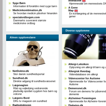
Interactive
Syge Børn
Hjemmeside om menneskets D
Information til forældre med syge børn
A Gene
Medicinkombination.dk
Map
Se hvordan medicin påvirker hinanden
En kortlægning af de menneskel
gener
specialordbogen.com
Danmarks suverænt største
medicinske ordbog
Diverse sygdomme
Almen sygdomslære
Allergi-Leksikon
Oplysning om allergi til børn og
NetDoktor.dk
Allergisk Hverdag
Stor dansk sundhedsportal
Videndatabase om allergi
Sundhed.dk
Videnscenter for Autisme
Direkte adgang til sundhedsvæsenet
Hjemmeside for Videnscenter fo
Autisme
Lægevagten
Råd og vejledning vedrørende
Demensnet.dk
pludselig opstået sygdom hos børn og
Forum om demens for pårørend
voksne
demente
Lægens Bord
Alzheimer Foreningen
DRs tv-magasin om sundhed
Hjemmeside for Alzheimr-foreni
Radiodoktoren
Diabetes.dk