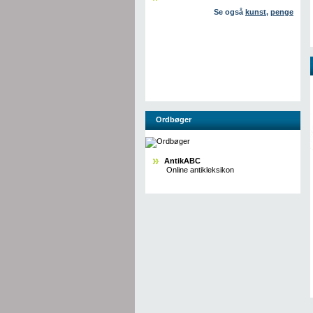
Se også
kunst
,
penge
Ordbøger
AntikABC
Online antikleksikon