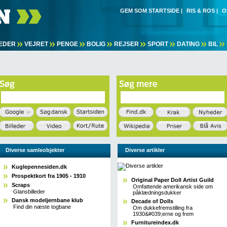
GEM SOM STARTSIDE
|
RIS & ROS
|
O
EDER
VEJRET
PENGE
BOLIG
REJSER
SPORT
DATING
BIL
Diverse samleobjekter
Diverse artikler
Kuglepennesiden.dk
Prospektkort fra 1905 - 1910
Original Paper Doll Artist Guild
Scraps
Omfattende amerikansk side om
Glansbilleder
påklædningsdukker
Dansk modeljernbane klub
Decade of Dolls
Find din næste togbane
Om dukkefremstilling fra
1930&#039;erne og frem
Furnitureindex.dk