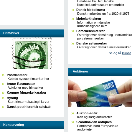
Database fra Det Danske
Kunstindustrimuseum om møbler
Dansk Møbelkunst
Dansk møbeldesign fra 1920 til 1975
Møbelarkitekten
Information om danske
møbeldesignere m.m.
Porcelænsmærker
Frimærker
Oversigt over danske og udenlandske
porcelænsmærker
Danske sølvmærker
Oversigt over danske mestermærker
Se også
kunst
Auktioner
Postdanmark
Køb de nyeste frimærker her
bruun Rasmussen
Auktioner med frimærker
Kæmpe frimærke katalog
Hyndig
Stort frimærkekatalog i farver
Dansk posthistorisk selskab
Auktion-antik
Køb og sælg antikviteter
Scandinavian antiques
Konservering
Fortrinsvis nord Europæiske
antikviteter