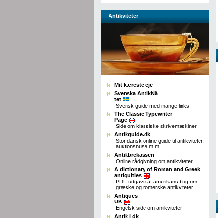
Antikviteter
Mit kæreste eje
Svenska AntikNä
tet
Svensk guide med mange links
The Classic Typewriter
Page
Side om klassiske skrivemaskiner
Antikguide.dk
Stor dansk online guide til antikviteter,
auktionshuse m.m
Antikbrekassen
Online rådgivning om antikviteter
A dictionary of Roman and Greek
antiquities
PDF-udgave af amerikans bog om
græske og romerske antikviteter
Antiques
UK
Engelsk side om antikviteter
Antik i dk