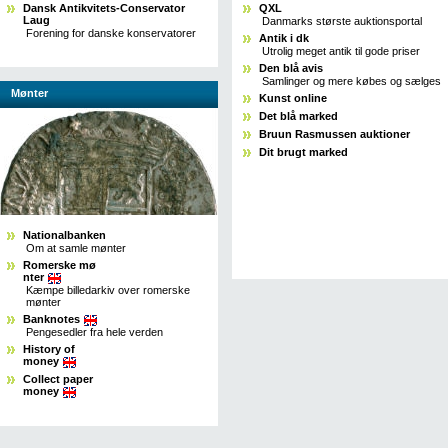
Dansk Antikvitets-Conservator
QXL
Laug
Danmarks største auktionsportal
Forening for danske konservatorer
Antik i dk
Utrolig meget antik til gode priser
Den blå avis
Samlinger og mere købes og sælges
Mønter
Kunst online
Det blå marked
Bruun Rasmussen auktioner
Dit brugt marked
Nationalbanken
Om at samle mønter
Romerske mø
nter
Kæmpe billedarkiv over romerske
mønter
Banknotes
Pengesedler fra hele verden
History of
money
Collect paper
money