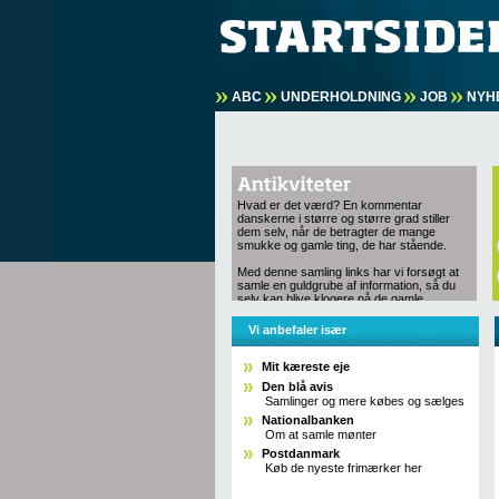
ABC
UNDERHOLDNING
JOB
NYH
Hvad er det værd? En kommentar
danskerne i større og større grad stiller
dem selv, når de betragter de mange
smukke og gamle ting, de har stående.
Med denne samling links har vi forsøgt at
samle en guldgrube af information, så du
selv kan blive klogere på de gamle
skønne ting, der omgiver os.
Vi anbefaler især
Mit kæreste eje
Den blå avis
Samlinger og mere købes og sælges
Nationalbanken
Om at samle mønter
Postdanmark
Køb de nyeste frimærker her