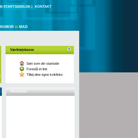
M STARTSIDEN.DK
|
KONTAKT
HUMOR
MAD
Værktøjskasse
Sæt som din startside
Foreslå et link
Tilføj dine egne kviklinks
Annoncer