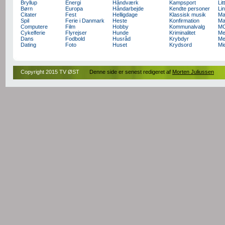
Bryllup
Energi
Håndværk
Kampsport
Lit
Børn
Europa
Håndarbejde
Kendte personer
Li
Citater
Fest
Helligdage
Klassisk musik
Ma
Spil
Ferie i Danmark
Heste
Konfirmation
Ma
Computere
Film
Hobby
Kommunalvalg
M
Cykelferie
Flyrejser
Hunde
Kriminalitet
Me
Dans
Fodbold
Husråd
Krybdyr
Me
Dating
Foto
Huset
Krydsord
Mi
Copyright 2015 TV ØST
Denne side er senest redigeret af
Morten Juliussen