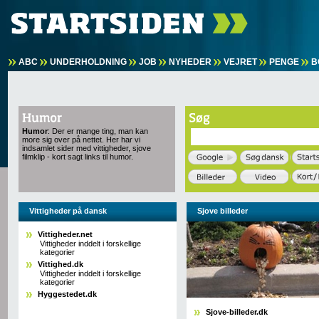
ABC
UNDERHOLDNING
JOB
NYHEDER
VEJRET
PENGE
B
Humor
: Der er mange ting, man kan
more sig over på nettet. Her har vi
indsamlet sider med vittigheder, sjove
filmklip - kort sagt links til humor.
Vittigheder på dansk
Sjove billeder
Vittigheder.net
Vittigheder inddelt i forskellige
kategorier
Vittighed.dk
Vittigheder inddelt i forskellige
kategorier
Hyggestedet.dk
Sjove-billeder.dk