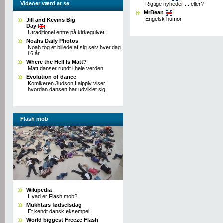
Videoer værd at se
Rigtige nyheder ... eller?
MrBean
Engelsk humor
Jill and Kevins Big
Day
Utraditionel entre på kirkegulvet
Noahs Daily Photos
Noah tog et billede af sig selv hver dag
i 6 år
Where the Hell Is Matt?
Matt danser rundt i hele verden
Evolution of dance
Komikeren Judson Laipply viser
hvordan dansen har udviklet sig
Flash mob
Wikipedia
Hvad er Flash mob?
Mukhtars fødselsdag
Et kendt dansk eksempel
World biggest Freeze Flash