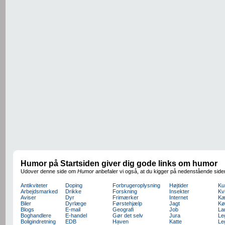
Humor på Startsiden giver dig gode links om humor
Udover denne side om
Humor
anbefaler vi også, at du kigger på nedenstående side
Antikviteter
Doping
Forbrugeroplysning
Højtider
Ku
Arbejdsmarked
Drikke
Forskning
Insekter
Kv
Aviser
Dyr
Frimærker
Internet
Kæ
Biler
Dyrlæge
Førstehjælp
Jagt
Kø
Blogs
E-mail
Geografi
Job
La
Boghandlere
E-handel
Gør det selv
Jura
Le
Boligindretning
EDB
Haven
Katte
Le