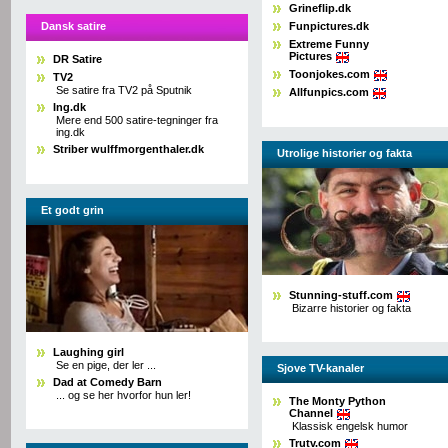
Grineflip.dk
Dansk satire
Funpictures.dk
Extreme Funny
Pictures
DR Satire
Toonjokes.com
TV2
Se satire fra TV2 på Sputnik
Allfunpics.com
Ing.dk
Mere end 500 satire-tegninger fra
ing.dk
Striber wulffmorgenthaler.dk
Utrolige historier og fakta
Et godt grin
Stunning-stuff.com
Bizarre historier og fakta
Laughing girl
Se en pige, der ler ...
Sjove TV-kanaler
Dad at Comedy Barn
... og se her hvorfor hun ler!
The Monty Python
Channel
Klassisk engelsk humor
Trutv.com