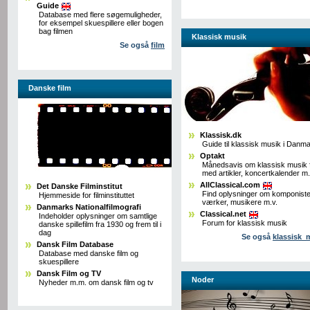
Guide
Database med flere søgemuligheder,
for eksempel skuespillere eller bogen
bag filmen
Klassisk musik
Se også
film
Danske film
Klassisk.dk
Guide til klassisk musik i Danm
Optakt
Månedsavis om klassisk musik f
med artikler, koncertkalender m.
AllClassical.com
Det Danske Filminstitut
Find oplysninger om komponiste
Hjemmeside for filminstituttet
værker, musikere m.v.
Danmarks Nationalfilmografi
Classical.net
Indeholder oplysninger om samtlige
Forum for klassisk musik
danske spillefilm fra 1930 og frem til i
dag
Se også
klassisk_
Dansk Film Database
Database med danske film og
skuespillere
Dansk Film og TV
Noder
Nyheder m.m. om dansk film og tv