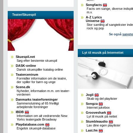
Songfacts
Facts om sange, diverse indspil
m.v.
Teater/Skuespil
A-Z Lyrics
Universe
Stor samling af sangtekster inde
rock og pop
Se også
sangte
Lyt til musik på Internettet
Skuespil.net
Søg efter bestemte skuespil
DASK-online
Dansk skuespiller katalog online
Teatercentrum
Formidler information om de teatre,
der spiller for børn og unge
Scene.dk
Nyheder, information m.m. om teater-
verdenen
Jogli
Skab og del playlister
Danmarks teaterforeninger
Sammenslutning af 65 frivilligt
Songza
arbejdende foreninger
Internet jukebox
IBDB
Grooveshark
Information om alt vedrørende New
Lyt til musik på nettet
Yorks teatergade Broadway
Stumbleaudio
Playdatabase.com
Lav dine egen playlister
Engelsk skuespil-database
Last.fm