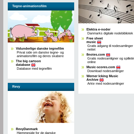
Tegne-animationsfilm
Elektra e-noder
Danmarks digitale nodebibliotek
Free sheet
music
Gratis adgang til nodesamlinger
Vidunderlige danske tegnefilm
nettet
Privat side om danske tegne- og
8notes.com
animationsfilm og deres skabere
Gratis nodesamligner og spilleti
The big cartoon
online
database
Music-scores.com
Database med tegnefilm
Download nodesamlinger
Werner Icking Music
Archive
Arkiv med nodesamlinger
Revy
RevyDanmark
Hjemmeside for de danske