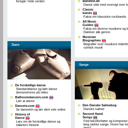
Bandlist.dk
foregår i hele verden
Dansk side med oversigt over 
Classic
bands
Fakta om klassiske rockbands
All Music
Guides
Fakta om diverse musikere og 
Dækker alle genrer.
Musician
Biographies
Biografier over musikere indenf
Dans
rytmisk musik
Sange
De forskellige danse
Standarddanse og latin danse
demonstreres på video
Ballroomdancers.com
Lær at danse
Den Danske Salmebog
Dancetv.com
Danske salmer
Se dansetrin og lær dem selv online
Second Hand
History of
Songs
Dance
Find tekstforfatter og komponist 
Læs om de forskellige danse og
lang række sange. Hvem har inds
stilarters historie
dem?