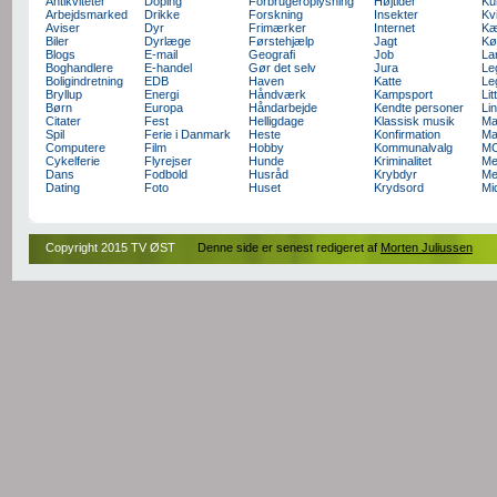
Antikviteter
Doping
Forbrugeroplysning
Højtider
Ku
Arbejdsmarked
Drikke
Forskning
Insekter
Kv
Aviser
Dyr
Frimærker
Internet
Kæ
Biler
Dyrlæge
Førstehjælp
Jagt
Kø
Blogs
E-mail
Geografi
Job
La
Boghandlere
E-handel
Gør det selv
Jura
Le
Boligindretning
EDB
Haven
Katte
Le
Bryllup
Energi
Håndværk
Kampsport
Lit
Børn
Europa
Håndarbejde
Kendte personer
Li
Citater
Fest
Helligdage
Klassisk musik
Ma
Spil
Ferie i Danmark
Heste
Konfirmation
Ma
Computere
Film
Hobby
Kommunalvalg
M
Cykelferie
Flyrejser
Hunde
Kriminalitet
Me
Dans
Fodbold
Husråd
Krybdyr
Me
Dating
Foto
Huset
Krydsord
Mi
Copyright 2015 TV ØST
Denne side er senest redigeret af
Morten Juliussen