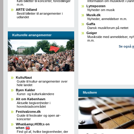
Køb billetter til koncerter, forestillinger
Information om musiklivet i Dan
m.m.
Lytteposten
ARTE Udland
Nyheder om musik
Bestil billetter til arrangementer i
Musik.dk
udlandet
Nyheder, anmeldelser m.m.
Gaffa
Dansk musikforum på nettet
Geiger
Kulturelle arrangementer
Musikside med anmeldelser, ny
m.m.
Se også
KultuNaut
Guide til kultur-arrangementer over
hele landet
Byen Kalder
Musikere
Kunst- og kulturkalendere
Alt om København
Aktuelle begivenheder i
hovedstadsområdet
Festivalzone.dk
Guide til festivaler og open air-
koncerter
What&amp;#039;s on
when
Find ud af, hvilke begivenheder, der