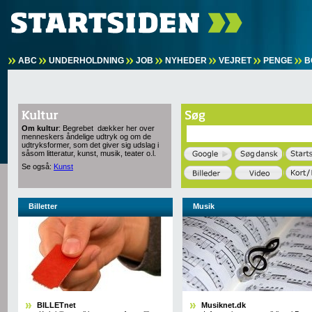
ABC
UNDERHOLDNING
JOB
NYHEDER
VEJRET
PENGE
B
Om kultur
: Begrebet dækker her over
menneskers åndelige udtryk og om de
udtryksformer, som det giver sig udslag i
såsom litteratur, kunst, musik, teater o.l.
Se også:
Kunst
Billetter
Musik
BILLETnet
Musiknet.dk