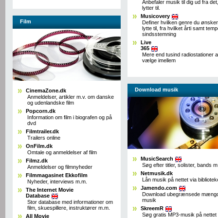
Anbefaler musik til dig ud fra det
lytter til.
Musicovery
Film
Definer hvilken genre du ønsker
lytte til, fra hvilket årti samt temp
sindsstemning
Live
365
Mere end tusind radiostationer a
vælge imellem
Download musik
CinemaZone.dk
Anmeldelser, artikler m.v. om danske
og udenlandske film
Popcorn.dk
Information om film i biografen og på
dvd
Filmtrailer.dk
Trailers online
OnFilm.dk
Omtale og anmeldelser af film
MusicSearch
Filmz.dk
Søg efter titler, solister, bands 
Anmeldelser og filmnyheder
Netmusik.dk
Filmmagasinet Ekkofilm
Lån musik på nettet via bibliotek
Nyheder, interviews m.m.
Jamendo.com
The Internet Movie
Download ubegrænsede mængd
Database
musik
Stor database med informationer om
film, skuespillere, instruktører m.m.
SkreemR
Søg gratis MP3-musik på nettet
All Movie