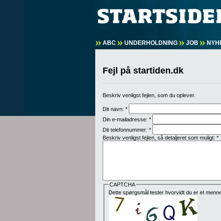
ABC
UNDERHOLDNING
JOB
NYH
Fejl på startiden.dk
Beskriv venligst fejlen, som du oplever.
Dit navn:
*
Din e-mailadresse:
*
Dit telefonnummer:
*
Beskriv venligst fejlen, så detaljeret som muligt:
*
CAPTCHA
Dette spørgsmål tester hvorvidt du er et menn