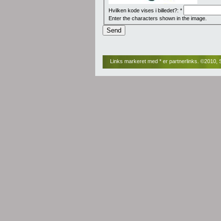
Hvilken kode vises i billedet?:
*
Enter the characters shown in the image.
Links markeret med * er partnerlinks. ©2010, S